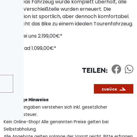
Tacho. Das Fahrzeug wurde komplett überholt, alle
nötigen Verschleißteile wurden erneuert. Die
Sitzposition ist sportlich, aber dennoch komfortabel.
Das macht das Bike zu einem idealen Tourenfahrzeug.
bisher bei uns
2.199,00
€*
Vorführrad
1.099,00
€*
TEILEN:
ZURÜCK
* Wichtige Hinweise
Alle Preisangaben verstehen sich inkl. gesetzlicher
Mehrwertsteuer.
Kein Online-Shop! Alle genannten Preise gelten bei
Selbstabholung.
Alle Angebote gelten solange der Vorrat reicht. Bitte erfragen